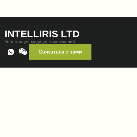
INTELLIRIS LTD
Регистрация медицинских изделий
Связаться с нами
Контакты:
+7 (495) 374-82-48
intelliris@yandex.ru
117246, г. Москва, Научный проезд, д. 19, оф. 146, эт. 3
Наши услуги
Регистрация медицинского оборудования
Регистрация лекарственных средств
Предварительный аудит для проверки GMP и QMS