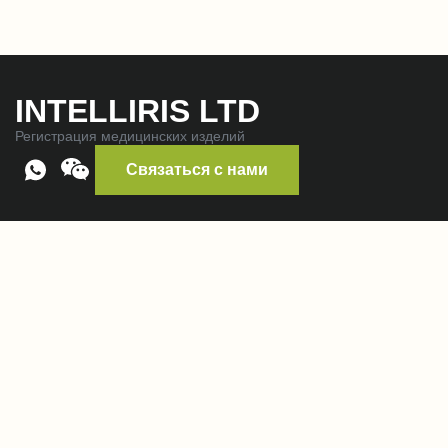
INTELLIRIS LTD
Регистрация медицинских изделий
Связаться с нами
Контакты:
+7 (495) 374-82-48
intelliris@yandex.ru
117246, г. Москва, Научный проезд, д. 19, оф. 146, эт. 3
Наши услуги
Регистрация медицинского оборудования
Регистрация лекарственных средств
Предварительный аудит для проверки GMP и QMS