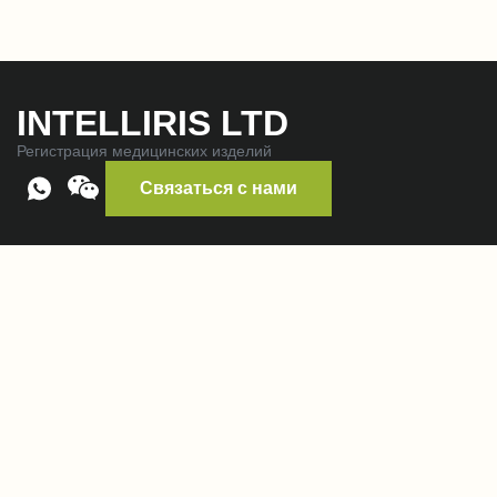
INTELLIRIS LTD
Регистрация медицинских изделий
Связаться с нами
Контакты:
+7 (495) 374-82-48
intelliris@yandex.ru
117246, г. Москва, Научный проезд, д. 19, оф. 146, эт. 3
Наши услуги
Регистрация медицинского оборудования
Регистрация лекарственных средств
Предварительный аудит для проверки GMP и QMS